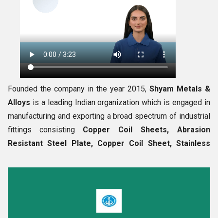
Founded the company in the year 2015,
Shyam Metals &
Alloys
is a leading Indian organization which is engaged in
manufacturing and exporting a broad spectrum of industrial
fittings consisting
Copper Coil Sheets, Abrasion
Resistant Steel Plate, Copper Coil Sheet, Stainless
Steel Round Bar, Stainless Steel Rods and many more.
During the production of these industrial items, we make
sure that only finest grade raw material is used by us along
with advance machines and tools. Before the final delivery
of the goods, they are examined on various grounds such