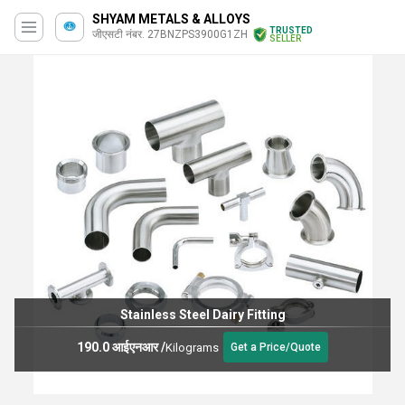
SHYAM METALS & ALLOYS
TRUSTED
जीएसटी नंबर. 27BNZPS3900G1ZH
SELLER
Stainless Steel Dairy Fitting
190.0 आईएनआर
/
Kilograms
Get a Price/Quote