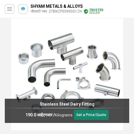
SHYAM METALS & ALLOYS
TRUSTED
जीएसटी नंबर. 27BNZPS3900G1ZH
SELLER
Stainless Steel Dairy Fitting
190.0 आईएनआर
/
Kilograms
Get a Price/Quote