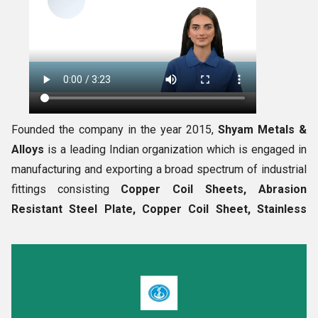
Founded the company in the year 2015,
Shyam Metals &
Alloys
is a leading Indian organization which is engaged in
manufacturing and exporting a broad spectrum of industrial
fittings consisting
Copper Coil Sheets, Abrasion
Resistant Steel Plate, Copper Coil Sheet, Stainless
Steel Round Bar, Stainless Steel Rods and many more.
During the production of these industrial items, we make
sure that only finest grade raw material is used by us along
with advance machines and tools. Before the final delivery
of the goods, they are examined on various grounds such